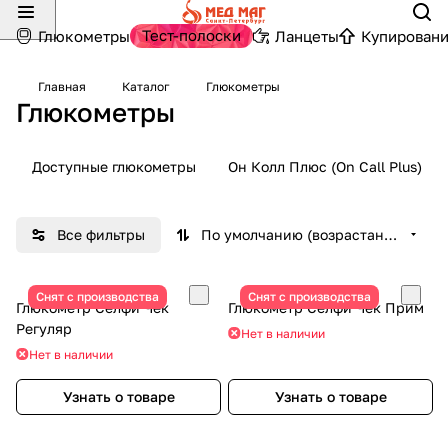
Тест-полоски
Глюкометры
Ланцеты
Купировани
Главная
Каталог
Глюкометры
Глюкометры
Доступные глюкометры
Он Колл Плюс (On Call Plus)
Все фильтры
По умолчанию (возрастание)
Снят с производства
Снят с производства
Глюкометр Селфи Чек
Глюкометр Селфи Чек Прим
Регуляр
Нет в наличии
Нет в наличии
Узнать о товаре
Узнать о товаре