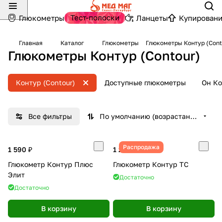
Тест-полоски
Глюкометры
Ланцеты
Купировани
Главная
Каталог
Глюкометры
Глюкометры Контур (Cont
Глюкометры Контур (Contour)
Контур (Contour)
Доступные глюкометры
Он Ко
Все фильтры
По умолчанию (возрастание)
Распродажа
1 590 ₽
1 290 ₽
Глюкометр Контур Плюс
Глюкометр Контур ТС
Элит
Достаточно
Достаточно
В корзину
В корзину