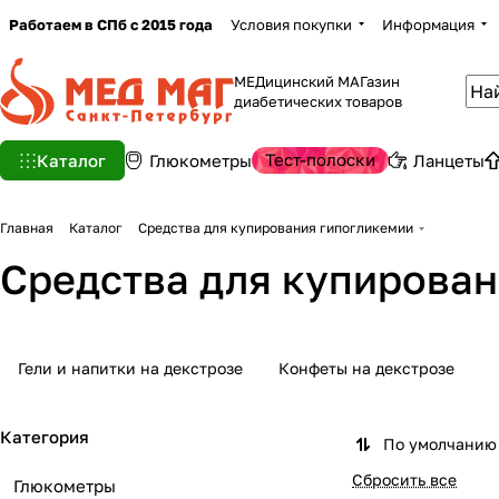
Работаем в СПб с 2015 года
Условия покупки
Информация
МЕДицинский МАГазин
диабетических товаров
Тест-полоски
Каталог
Глюкометры
Ланцеты
Главная
Каталог
Средства для купирования гипогликемии
Средства для купирован
Гели и напитки на декстрозе
Конфеты на декстрозе
Категория
По умолчанию 
Сбросить все
Глюкометры