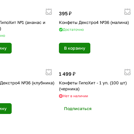
395 ₽
ГипоХит №1 (ананас и
Конфеты Декстро4 №36 (малина)
)
Достаточно
чно
ину
В корзину
1 499 ₽
Декстро4 №36 (клубника)
Конфеты ГипоХит - 1 уп. (100 шт)
(черника)
Нет в наличии
ину
Подписаться