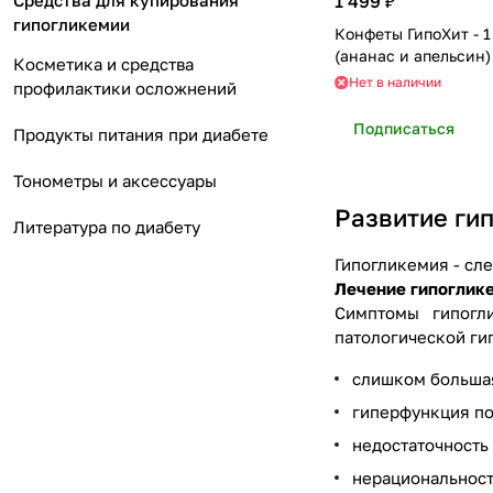
Средства для купирования
1 499 ₽
гипогликемии
Конфеты ГипоХит - 1 
(ананас и апельсин)
Косметика и средства
Нет в наличии
профилактики осложнений
Подписаться
Продукты питания при диабете
Тонометры и аксессуары
Развитие ги
Литература по диабету
Гипогликемия - сл
Лечение гипоглик
Симптомы гипогл
патологической ги
слишком большая
гиперфункция п
недостаточность 
нерациональност