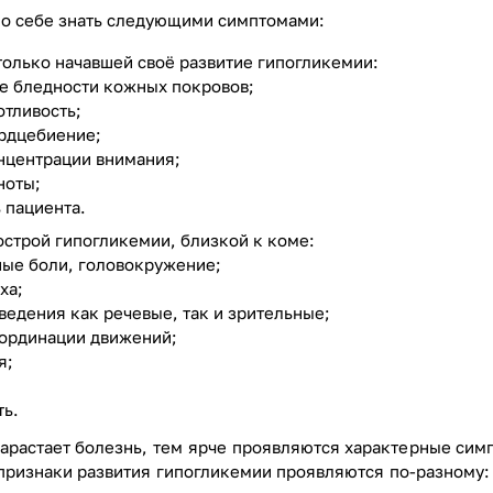
 о себе знать следующими симптомами:
олько начавшей своё развитие гипогликемии:
е бледности кожных покровов;
отливость;
ердцебиение;
онцентрации внимания;
ноты;
ь пациента.
строй гипогликемии, близкой к коме:
ные боли, головокружение;
ха;
ведения как речевые, так и зрительные;
оординации движений;
я;
ть.
арастает болезнь, тем ярче проявляются характерные сим
ризнаки развития гипогликемии проявляются по-разному: кт