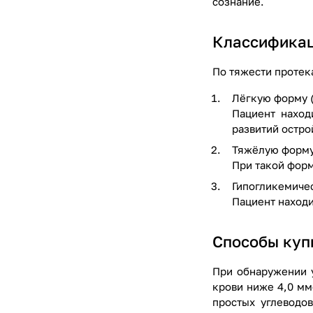
сознание.
Классификац
По тяжести протек
Лёгкую форму (
Пациент наход
развитий остро
Тяжёлую форму 
При такой форм
Гипогликемичес
Пациент находи
Способы куп
При обнаружении у
крови ниже 4,0 мм
простых углеводо