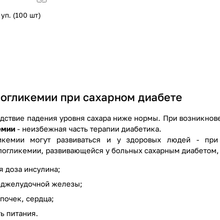
уп. (100 шт)
погликемии при сахарном диабете
едствие падения уровня сахара ниже нормы. При возникнов
емии
- неизбежная часть терапии диабетика.
икемии могут развиваться и у здоровых людей - при
погликемии, развивающейся у больных сахарным диабетом,
 доза инсулина;
оджелудочной железы;
почек, сердца;
ь питания.