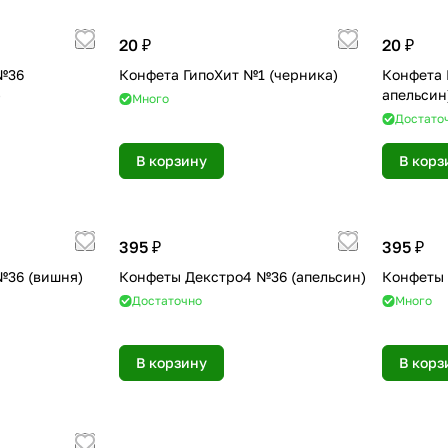
20 ₽
20 ₽
№36
Конфета ГипоХит №1 (черника)
Конфета 
)
апельсин
Много
Достато
В корзину
В корз
395 ₽
395 ₽
№36 (вишня)
Конфеты Декстро4 №36 (апельсин)
Конфеты 
Достаточно
Много
В корзину
В корз