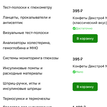
Тест-полоски к глюкометру
395 ₽
Ланцеты, прокалыватели и
Конфеты Декстро4 
антисептик
(классический вкус
Достаточно
Визуальные тест-полоски
В корзину
Анализаторы холестерина,
гемоглобина и МНО
Системы мониторинга глюкозы
395 ₽
Конфеты Декстро4 
Инсулиновые помпы и
Мало
расходные материалы
Шприц-ручки, иглы и
В корзину
инсулиновые шприцы
Термосумки и термочехлы