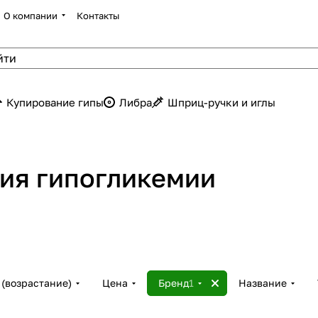
О компании
Контакты
Купирование гипы
Либра
Шприц-ручки и иглы
ия гипогликемии
(возрастание)
Цена
Бренд
1
Название