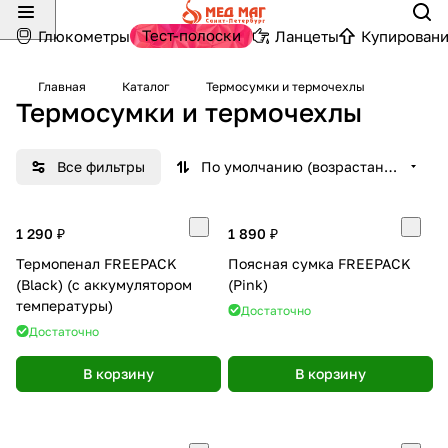
Тест-полоски
Глюкометры
Ланцеты
Купировани
Главная
Каталог
Термосумки и термочехлы
Термосумки и термочехлы
Все фильтры
По умолчанию (возрастание)
1 290 ₽
1 890 ₽
Термопенал FREEPACK
Поясная сумка FREEPACK
(Black) (с аккумулятором
(Pink)
температуры)
Достаточно
Достаточно
В корзину
В корзину