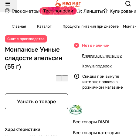
Тест-полоски
Глюкометры
Ланцеты
Купировани
Главная
Каталог
Продукты питания при диабете
Монпан
Снят с производства
Нет в наличии
Монпансье Умные
Рассчитать доставку
сладости апельсин
(55 г)
Хочу в подарок
Скидка при выкупе
интернет-заказа в
розничном магазине
Узнать о товаре
Все товары Di&Di
Характеристики
Все товары категории