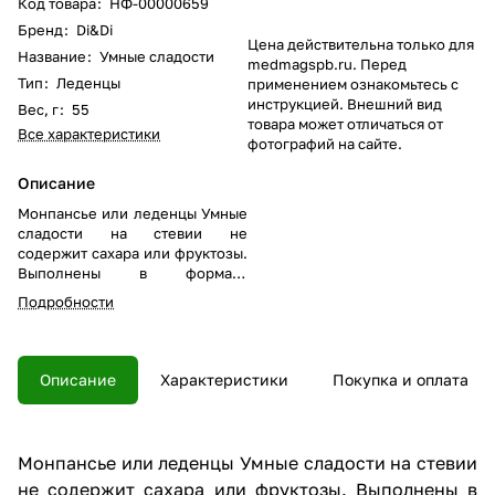
Код товара
:
НФ-00000659
Бренд
:
Di&Di
Цена действительна только для
Название
:
Умные сладости
medmagspb.ru. Перед
Тип
:
Леденцы
применением ознакомьтесь с
инструкцией. Внешний вид
Вес, г
:
55
товара может отличаться от
Все характеристики
фотографий на сайте.
Описание
Монпансье или леденцы Умные
сладости на стевии не
содержит сахара или фруктозы.
Выполнены в формате
маленьких круглых леденцов с
Подробности
приятным вкусом апельсина. 1
леденец ~0,1 ХЕ.
Описание
Характеристики
Покупка и оплата
Монпансье или леденцы Умные сладости на стевии
не содержит сахара или фруктозы. Выполнены в