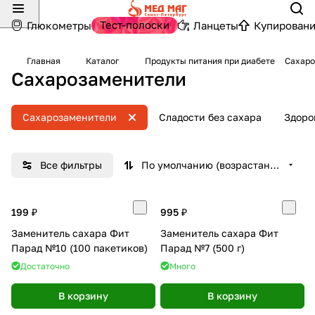
Тест-полоски
Глюкометры
Ланцеты
Купировани
Главная
Каталог
Продукты питания при диабете
Сахаро
Сахарозаменители
Сахарозаменители
Сладости без сахара
Здоро
Все фильтры
По умолчанию (возрастание)
199 ₽
995 ₽
Заменитель сахара Фит
Заменитель сахара Фит
Парад №10 (100 пакетиков)
Парад №7 (500 г)
Достаточно
Много
В корзину
В корзину