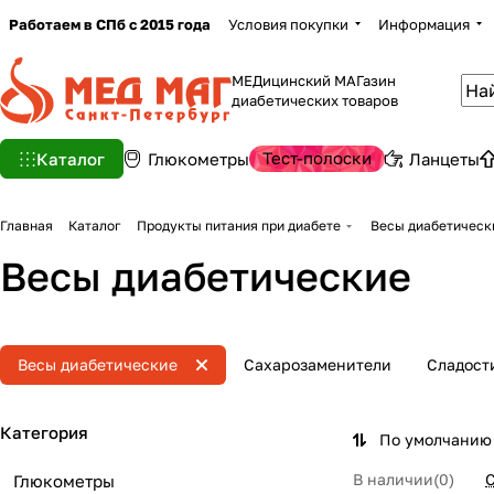
Работаем в СПб с 2015 года
Условия покупки
Информация
МЕДицинский МАГазин
диабетических товаров
Тест-полоски
Каталог
Глюкометры
Ланцеты
Главная
Каталог
Продукты питания при диабете
Весы диабетическ
Весы диабетические
Весы диабетические
Сахарозаменители
Сладост
Категория
По умолчанию 
В наличии
(
0
)
С
Глюкометры