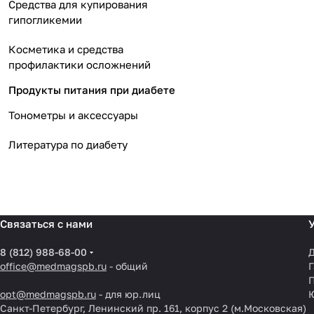
Средства для купирования
гипогликемии
Косметика и средства
профилактики осложнений
Продукты питания при диабете
Тонометры и аксессуары
Литература по диабету
Связаться с нами
8 (812) 988-68-00
Д
office@medmagspb.ru
- общий
Г
opt@medmagspb.ru
- для юр.лиц
Санкт-Петербург, Ленинский пр. 161, корпус 2 (м.Московская)