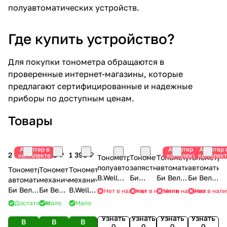
полуавтоматических устройств.
Где купить устройство?
Для покупки тонометра обращаются в
проверенные интернет-магазины, которые
предлагают сертифицированные и надежные
приборы по доступным ценам.
Товары
Адаптер в
Адаптер в
Адаптер 
2 990 ₽
1 399 ₽
1 399 ₽
комплекте
комплекте
комплект
Тонометр
Тонометр
Тонометр
Тонометр
полуавтоматический
запястный
автоматический
автоматич
Тонометр
Тонометр
Тонометр
B.Well
Би
Би Велл
Би Велл
автоматический
механический
механический
PRO-30
Велл
MED-53
MED-55
Би Велл
Би Велл
B.Well
Нет в наличии
Нет в наличии
Нет в наличии
Нет в нал
MED-57
PRO-33
MED-62
MED-63
Достаточно
Мало
Мало
Узнать
Узнать
Узнать
Узнать
В
В
В
о
о
о
о