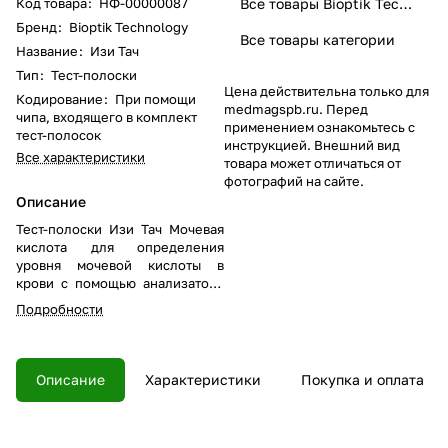
Код товара
:
НФ-00000087
Все товары Bioptik Technology
Бренд
:
Bioptik Technology
Все товары категории
Название
:
Изи Тач
Тип
:
Тест-полоски
Цена действительна только для
Кодирование
:
При помощи
medmagspb.ru. Перед
чипа, входящего в комплект
применением ознакомьтесь с
тест-полосок
инструкцией. Внешний вид
Все характеристики
товара может отличаться от
фотографий на сайте.
Описание
Тест-полоски Изи Тач Мочевая
кислота для определения
уровня мочевой кислоты в
крови с помощью анализатора
Изи Тач GCU.
Подробности
Описание
Характеристики
Покупка и оплата