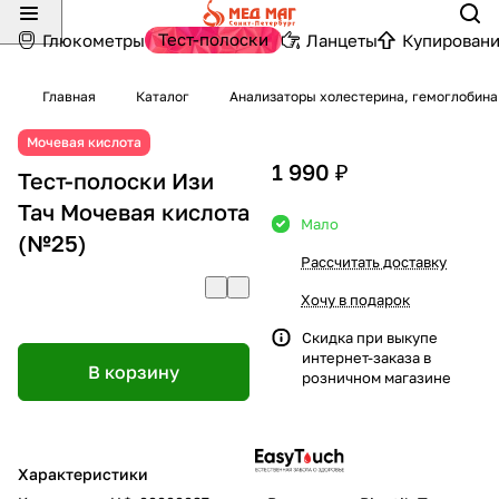
Тест-полоски
Глюкометры
Ланцеты
Купировани
Главная
Каталог
Анализаторы холестерина, гемоглобина
Мочевая кислота
1 990 ₽
Тест-полоски Изи
Тач Мочевая кислота
Мало
(№25)
Рассчитать доставку
Хочу в подарок
Скидка при выкупе
интернет-заказа в
В корзину
розничном магазине
Характеристики