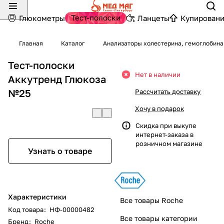
Тест-полоски
Глюкометры
Ланцеты
Купировани
Главная
Каталог
Анализаторы холестерина, гемоглобина
Тест-полоски
Нет в наличии
Аккутренд Глюкоза
№25
Рассчитать доставку
Хочу в подарок
Скидка при выкупе
интернет-заказа в
розничном магазине
Узнать о товаре
Характеристики
Все товары Roche
Код товара
:
НФ-00000482
Все товары категории
Бренд
:
Roche