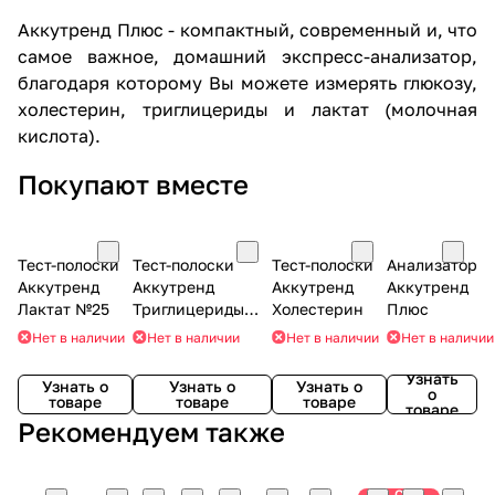
Аккутренд Плюс - компактный, современный и, что
самое важное, домашний экспресс-анализатор,
благодаря которому Вы можете измерять глюкозу,
холестерин, триглицериды и лактат (молочная
кислота).
Покупают вместе
Тест-полоски
Тест-полоски
Тест-полоски
Анализатор
Аккутренд
Аккутренд
Аккутренд
Аккутренд
Лактат №25
Триглицериды
Холестерин
Плюс
№25
Нет в наличии
Нет в наличии
Нет в наличии
Нет в наличии
Узнать
Узнать о
Узнать о
Узнать о
о
товаре
товаре
товаре
товаре
Рекомендуем также
С