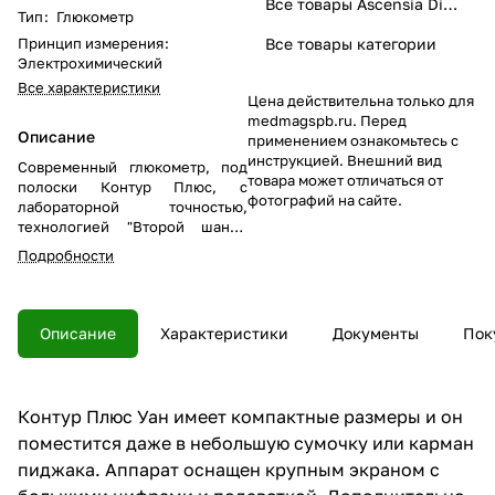
Все товары Ascensia Diabetes Care
Тип
:
Глюкометр
Принцип измерения
:
Все товары категории
Электрохимический
Все характеристики
Цена действительна только для
medmagspb.ru. Перед
Описание
применением ознакомьтесь с
инструкцией. Внешний вид
Современный глюкометр, под
товара может отличаться от
полоски Контур Плюс, с
фотографий на сайте.
лабораторной точностью,
технологией "Второй шанс",
отметки "До" и "После" еды и
Подробности
беспроводной синхронизацией
со смартфоном по Bluetooth.
Описание
Характеристики
Документы
Пок
Контур Плюс Уан имеет компактные размеры и он
поместится даже в небольшую сумочку или карман
пиджака. Аппарат оснащен крупным экраном с