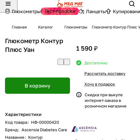
Тест-полоски
Глюкометры
Ланцеты
Купировани
Главная
Каталог
Глюкометры
Глюкометр Контур Плюс 
Глюкометр Контур
1 590 ₽
Плюс Уан
Достаточно
Рассчитать доставку
Хочу в подарок
В корзину
Скидка при выкупе
интернет-заказа в
розничном магазине
Характеристики
Код товара
:
НФ-00000420
Бренд
:
Ascensia Diabetes Care
Название
:
Контур