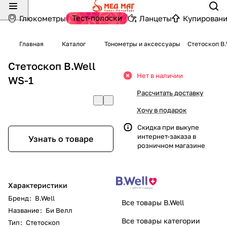
Тест-полоски
Глюкометры
Ланцеты
Купировани
Главная
Каталог
Тонометры и аксессуары
Стетоскоп B
Стетоскоп B.Well
Нет в наличии
WS-1
Рассчитать доставку
Хочу в подарок
Скидка при выкупе
интернет-заказа в
Узнать о товаре
розничном магазине
Характеристики
Бренд
:
B.Well
Все товары B.Well
Название
:
Би Велл
Все товары категории
Тип
:
Стетоскоп