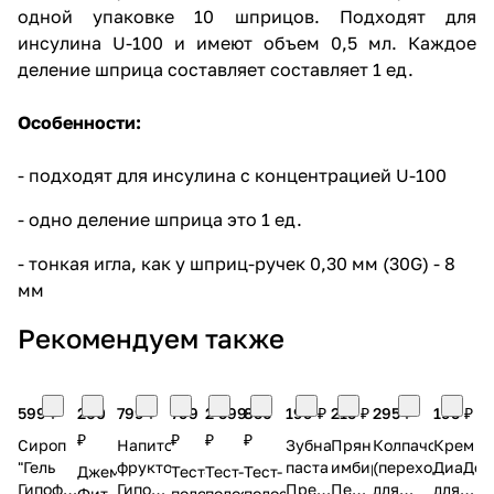
одной упаковке 10 шприцов. Подходят для
инсулина U-100 и имеют объем 0,5 мл. Каждое
деление шприца составляет составляет 1 ед.
Особенности:
- подходят для инсулина с концентрацией U-100
- одно деление шприца это 1 ед.
- тонкая игла, как у шприц-ручек 0,30 мм (30G) - 8
мм
Рекомендуем также
599 ₽
260
799 ₽
799
2 599
850
199 ₽
215 ₽
295 ₽
195 ₽
₽
₽
₽
₽
Сироп
Напиток
Зубная
Пряники
Колпачок
Крем
"Гель
фруктовый
паста
имбирные
(переходник)
ДиаДер
Джем
Тест-
Тест-
Тест-
Гипофри"
Гипофри
Превентин
Петродиет
для
для
Фит
полоски
полоски
полоски