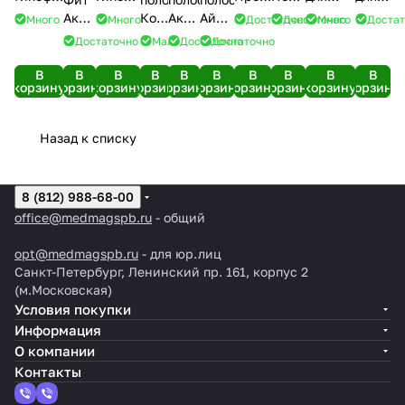
1 ХЕ
1 ХЕ
Диа
(300
шприц-
рук и
Актив
Контур
Акку
АйЧек
Много
Много
Достаточно
Достаточно
Много
Доста
(клубника)
(10
(мята
г)
ручки
ногтей
(земляника)
Плюс
Чек
№50+50
Достаточно
Мало
Достаточно
Достаточно
-
туб,
75
Новопен
(75
(200
№25
Актив
ланцетов
коробка
яблоко)
мл)
(3 шт)
мл)
г)
№100
В
В
В
В
В
В
В
В
В
В
(10 шт)
корзину
корзину
корзину
корзину
корзину
корзину
корзину
корзину
корзину
корзину
Назад к списку
8 (812) 988-68-00
office@medmagspb.ru
- общий
opt@medmagspb.ru
- для юр.лиц
Санкт-Петербург, Ленинский пр. 161, корпус 2
(м.Московская)
Условия покупки
Информация
О компании
Контакты