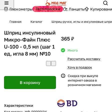
Тест-полоски
Глюкометры
Ланцеты
Купировани
Главная
Каталог
Шприц-ручки, иглы и инсулиновые шпр
Шприц инсулиновый
365 ₽
Микро-Файн Плюс
U-100 - 0,5 мл (шаг 1
Много
ед, игла 8 мм) №10
Рассчитать доставку
Хочу в подарок
Скидка при выкупе
интернет-заказа в
В корзину
розничном магазине
Характеристики
Код товара
:
НФ-00000134