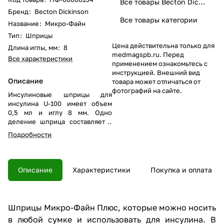
Все товары Becton Dickinson
Бренд
:
Becton Dickinson
Все товары категории
Название
:
Микро-Файн
Тип
:
Шприцы
Цена действительна только для
Длина иглы, мм
:
8
medmagspb.ru. Перед
Все характеристики
применением ознакомьтесь с
инструкцией. Внешний вид
Описание
товара может отличаться от
фотографий на сайте.
Инсулиновые шприцы для
инсулина U-100 имеет объем
0,5 мл и иглу 8 мм. Одно
деление шприца составляет 1
ед. инсулина. В упаковке 10
Подробности
штук.
Описание
Характеристики
Покупка и оплата
Шприцы Микро-Файн Плюс, которые можно носить
в любой сумке и использовать для инсулина. В