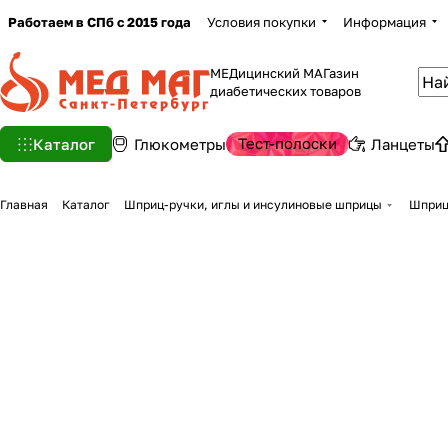
Работаем в СПб с 2015 года
Условия покупки
Информация
МЕДицинский МАГазин
диабетических товаров
Тест-полоски
Каталог
Глюкометры
Ланцеты
Главная
Каталог
Шприц-ручки, иглы и инсулиновые шприцы
Шприц