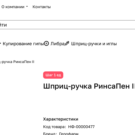
О компании
Контакты
Купирование гипы
Либра
Шприц-ручки и иглы
-ручка РинсаПен II
Шаг 1 ед
Шприц-ручка РинсаПен I
Характеристики
Код товара
:
НФ-00000477
Бренд
:
Герофарм