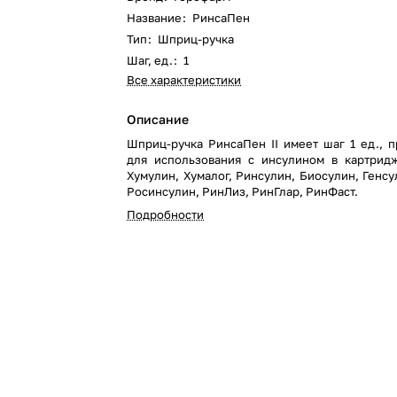
Название
:
РинсаПен
Тип
:
Шприц-ручка
Шаг, ед.
:
1
Все характеристики
Описание
Шприц-ручка РинсаПен II имеет шаг 1 ед., 
для использования с инсулином в картридж
Хумулин, Хумалог, Ринсулин, Биосулин, Генсу
Росинсулин, РинЛиз, РинГлар, РинФаст.
Подробности