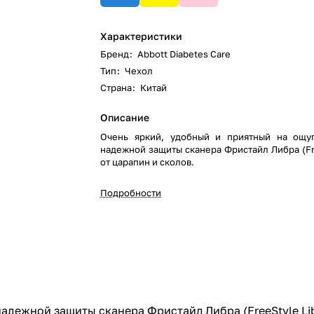
Характеристики
Бренд
:
Abbott Diabetes Care
Тип
:
Чехол
Страна
:
Китай
Описание
Очень яркий, удобный и приятный на ощу
надежной защиты сканера Фристайл Либра (Fre
от царапин и сколов.
Подробности
адежной защиты сканера Фристайл Либра (FreeStyle Lib