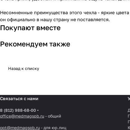
Несомненные преимущества этого чехла - яркие цвета 
он официально в нашу страну не поставляется.
Покупают вместе
Рекомендуем также
Назад к списку
Связаться с нами
8 (812) 988-68-00
Д
office@medmagspb.ru
- общий
Г
opt@medmagspb.ru
- для юр.лиц