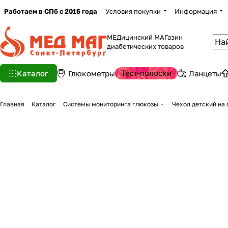
Работаем в СПб с 2015 года
Условия покупки
Информация
МЕДицинский МАГазин
диабетических товаров
Тест-полоски
Каталог
Глюкометры
Ланцеты
Главная
Каталог
Системы мониторинга глюкозы
Чехол детский на 