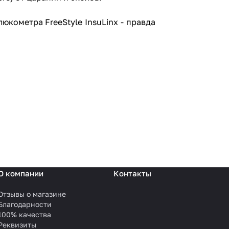
юкометра FreeStyle InsuLinx - правда
О компании
Контакты
Отзывы о магазине
Благодарности
100% качества
Реквизиты