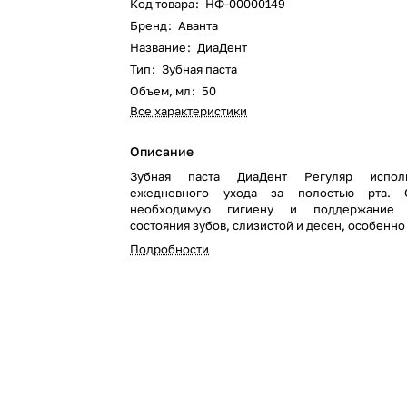
Код товара
:
НФ-00000149
Бренд
:
Аванта
Название
:
ДиаДент
Тип
:
Зубная паста
Объем, мл
:
50
Все характеристики
Описание
Зубная паста ДиаДент Регуляр испол
ежедневного ухода за полостью рта. О
необходимую гигиену и поддержание 
состояния зубов, слизистой и десен, особенно
диабете. Обладает антибактер
Подробности
противовоспалительным действием.