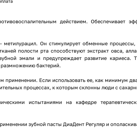
оплата
ротивовоспалительным действием. Обеспечивает эф
- метилурацил. Он стимулирует обменные процессы, 
аней полости рта способствуют экстракт овса, аллан
зубной эмали и предупреждает развитие кариеса. Т
 размножению бактерий.
 применении. Если использовать ее, как минимум два 
лительных процессах, к которым склонны люди с сахар
ническими испытаниями на кафедре терапевтическ
рименении зубной пасты ДиаДент Регуляр и
ополаскив