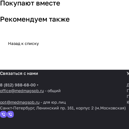
Покупают вместе
Рекомендуем также
Назад к списку
Связаться с нами
8 (812) 988-68-00
Д
office@medmagspb.ru
- общий
Г
opt@medmagspb.ru
- для юр.лиц
Санкт-Петербург, Ленинский пр. 161, корпус 2 (м.Московская)