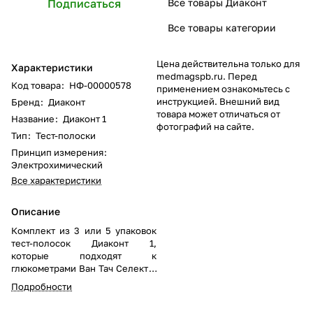
Подписаться
Все товары Диаконт
Все товары категории
Цена действительна только для
Характеристики
medmagspb.ru. Перед
Код товара
:
НФ-00000578
применением ознакомьтесь с
инструкцией. Внешний вид
Бренд
:
Диаконт
товара может отличаться от
Название
:
Диаконт 1
фотографий на сайте.
Тип
:
Тест-полоски
Принцип измерения
:
Электрохимический
Все характеристики
Описание
Комплект из 3 или 5 упаковок
тест-полосок Диаконт 1,
которые подходят к
глюкометрами Ван Тач Селект и
Селект Симпл.
Подробности