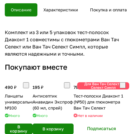
Описание
Характеристики
Покупка и оплата
Комплект из 3 или 5 упаковок тест-полосок
Диаконт 1 совместимы с глюкометрами Ван Тач
Селект или Ван Тач Селект Симпл, которые
являются надежными и точными.
Покупают вместе
Для Ван Тач Селект и
490 ₽
195 ₽
799 ₽
Селект Симпл
Ланцеты
Антисептик
Тест-полоски Диаконт 1
универсальные
Анавидин Экспроф
(№50) для глюкометра
№100
(60 мл, спрей)
Ван Тач Селект
Много
Много
Нет в наличии
В
Подписаться
В корзину
корзину