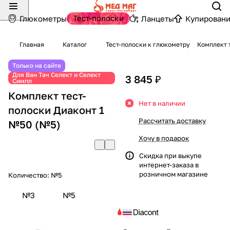
Тест-полоски
Глюкометры
Ланцеты
Купировани
Главная
Каталог
Тест-полоски к глюкометру
Комплект 
Только на сайте
Для Ван Тач Селект и Селект
3 845 ₽
Симпл
Комплект тест-
Нет в наличии
полоски Диаконт 1
Рассчитать доставку
№50 (№5)
Хочу в подарок
Скидка при выкупе
интернет-заказа в
розничном магазине
Количество:
№5
№3
№5