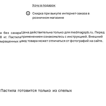
Хочу в подарок
Скидка при выкупе интернет-заказа в
розничном магазине
Цена действительна только для medmagspb.ru. Перед
ла без сахара
применением ознакомьтесь с инструкцией. Внешний
8 кг. Пастила
вид товара может отличаться от фотографий на сайте.
 выращенных в
 Пастила готовится только из спелых