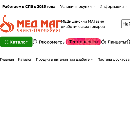
Работаем в СПб с 2015 года
Условия покупки
Информация
МЕДицинский МАГазин
диабетических товаров
Тест-полоски
Каталог
Глюкометры
Ланцеты
Главная
Каталог
Продукты питания при диабете
Пастила фруктовая