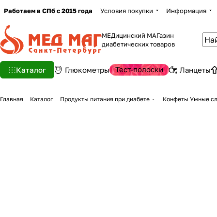
Работаем в СПб с 2015 года
Условия покупки
Информация
МЕДицинский МАГазин
диабетических товаров
Тест-полоски
Каталог
Глюкометры
Ланцеты
Главная
Каталог
Продукты питания при диабете
Конфеты Умные сла