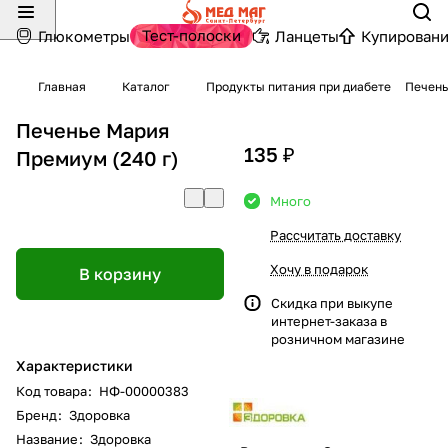
Тест-полоски
Глюкометры
Ланцеты
Купировани
Главная
Каталог
Продукты питания при диабете
Печень
Печенье Мария
135 ₽
Премиум (240 г)
Много
Рассчитать доставку
Хочу в подарок
В корзину
Скидка при выкупе
интернет-заказа в
розничном магазине
Характеристики
Код товара
:
НФ-00000383
Бренд
:
Здоровка
Название
:
Здоровка