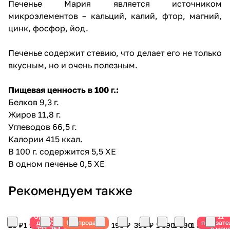
Печенье Мария является источником
микроэлементов – кальций, калий, фтор, магний,
цинк, фосфор, йод.
Печенье содержит стевию, что делает его не только
вкусным, но и очень полезным.
Пищевая ценность в 100 г.:
Белков 9,3 г.
Жиров 11,8 г.
Углеводов 66,5 г.
Калории 415 ккал.
В 100 г. содержится 5,5 ХЕ
В одном печенье 0,5 ХЕ
Рекомендуем также
Оригинал
11
для 715,
Распродажа
показате
20 ₽
1 990 ₽
1 099
490
698 ₽
199 ₽
390 ₽
1 590
1 390
1 350 ₽
722, 754
в моч