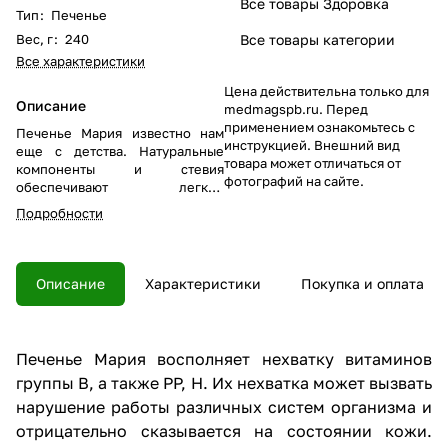
Все товары Здоровка
Тип
:
Печенье
Вес, г
:
240
Все товары категории
Все характеристики
Цена действительна только для
Описание
medmagspb.ru. Перед
применением ознакомьтесь с
Печенье Мария известно нам
инструкцией. Внешний вид
еще с детства. Натуральные
товара может отличаться от
компоненты и стевия
фотографий на сайте.
обеспечивают легкое
усваивание, и не вредят
Подробности
пищеварительному тракту.
Вкусно и полезно. В одном
печенье ~0,5 ХЕ.
Описание
Характеристики
Покупка и оплата
Печенье Мария восполняет нехватку витаминов
группы В, а также РР, Н. Их нехватка может вызвать
нарушение работы различных систем организма и
отрицательно сказывается на состоянии кожи.