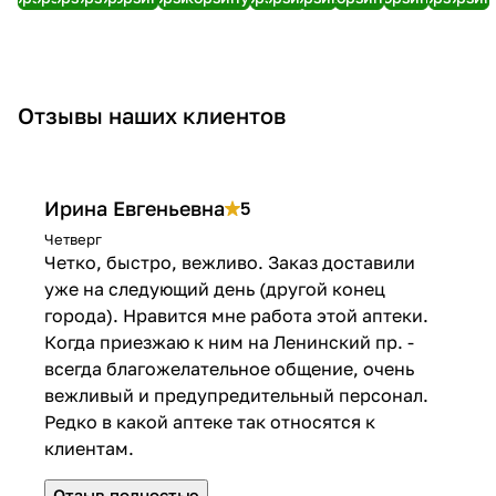
катетер
г)
Диаконт
60 см
(ММТ-399))
№1
Отзывы наших клиентов
Ирина Евгеньевна
5
Четверг
Четко, быстро, вежливо. Заказ доставили
уже на следующий день (другой конец
города). Нравится мне работа этой аптеки.
Когда приезжаю к ним на Ленинский пр. -
всегда благожелательное общение, очень
вежливый и предупредительный персонал.
Редко в какой аптеке так относятся к
клиентам.
Отзыв полностью