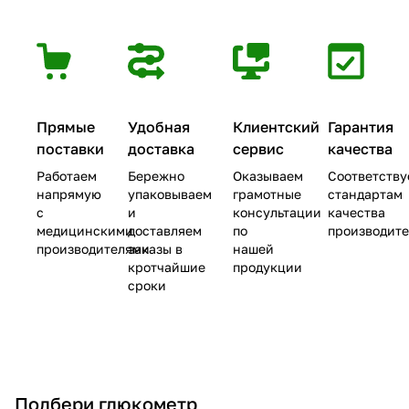
Прямые
Удобная
Клиентский
Гарантия
поставки
доставка
сервис
качества
Работаем
Бережно
Оказываем
Соответству
напрямую
упаковываем
грамотные
стандартам
с
и
консультации
качества
медицинскими
доставляем
по
производит
производителями
заказы в
нашей
кротчайшие
продукции
сроки
Подбери глюкометр