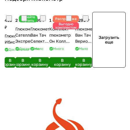
Успейте
Распродажа
450
2 390 ₽
1 699 ₽
1 650 ₽
1 290 ₽
купить
Выгодно
₽
комплектом
Глюкометр
Глюкометр
Комплект
Глюкометр
Сателлит
Ван Тач
глюкометр
Ван Тач
Глюкометр
Загрузить
Экспресс
Селект
Он Колл
Верио
Ибисенсор
еще
Плюс
Плюс + 50
Рефлект
Достаточно
Мало
Много
Мало
Достаточно
Флекс
тест-
полосок
В
В
В
В
В
корзину
корзину
корзину
корзину
корзину