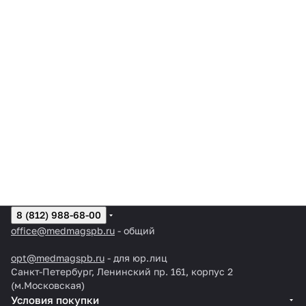
8 (812) 988-68-00
office@medmagspb.ru
- общий
opt@medmagspb.ru
- для юр.лиц
Санкт-Петербург, Ленинский пр. 161, корпус 2
(м.Московская)
Условия покупки