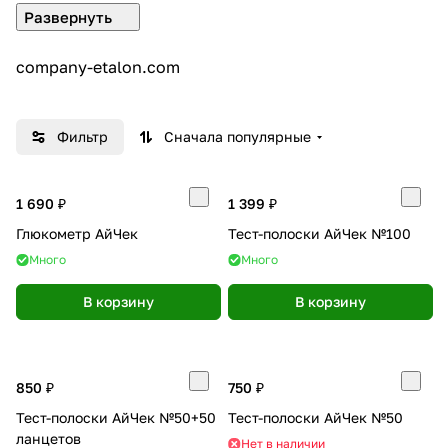
company-etalon.com
Фильтр
Сначала популярные
1 690 ₽
1 399 ₽
Глюкометр АйЧек
Тест-полоски АйЧек №100
Много
Много
В корзину
В корзину
850 ₽
750 ₽
Тест-полоски АйЧек №50+50
Тест-полоски АйЧек №50
ланцетов
Нет в наличии