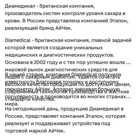
Диамедикал - британская компания,
производитель систем контроля уровня сахара в
крови. В России представлена компанией Эталон,
реализующей бренд АйЧек.
Diamedical - британская компания, главной задачей
которой является создание уникальных
медицинских и диагностических продуктов.
Основана в 2002 году и с тех пор успешно вошла на
мировой рынок диагностических средств для
В нашей стране, компания Diamedical получила
людей с сахарным диабетом. Удается сочетать
известность благодаря точному и доступному
высокое качество продукции по доступным ценам,
глюкометру АйЧек. Аппарат завоевал большую
современные технологии производства и жесткие
популярность и производится во многих странах
стандарты качества.
мира.
На сегодняшний день, продукцию Диамедикал в
России, представляет компания Эталон, которая
реализует и поддерживает устройства под
торговой маркой АйЧек.