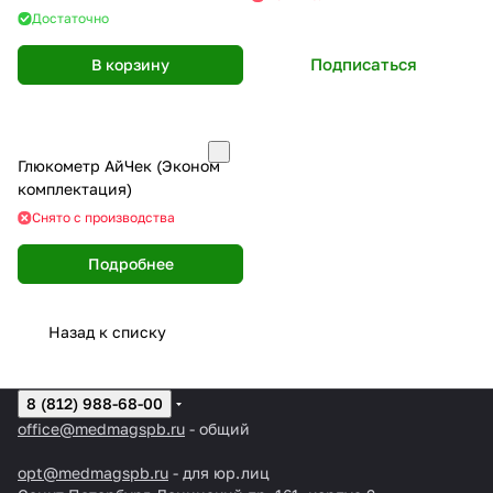
Достаточно
Подписаться
В корзину
Глюкометр АйЧек (Эконом
комплектация)
Снято с производства
Подробнее
Назад к списку
8 (812) 988-68-00
office@medmagspb.ru
- общий
opt@medmagspb.ru
- для юр.лиц