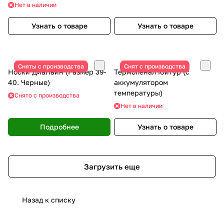
температуры)
Нет в наличии
Узнать о товаре
Узнать о товаре
Сняты с производства
Снят с производства
Носки ДиаЛайн (Размер 39-
Термопенал Юитур (с
40. Черные)
аккумулятором
температуры)
Снято с производства
Нет в наличии
Подробнее
Узнать о товаре
Загрузить еще
Назад к списку