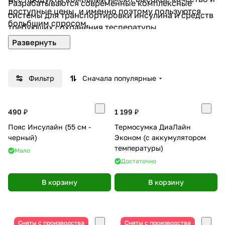
Разрабатываются современные комплексные
доступные цены, и именно поэтому пользуются
системы для транспортировки инсулина и средств
больбшим спросом.
требующих сохранения теспературы.
Фильтр
Сначала популярные
490 ₽
1 199 ₽
Пояс Инсулайн (55 см -
Термосумка ДиаЛайн
черный)
Эконом (с аккумулятором
температуры)
Мало
Достаточно
В корзину
В корзину
Сняты с производства
Сняты с производства