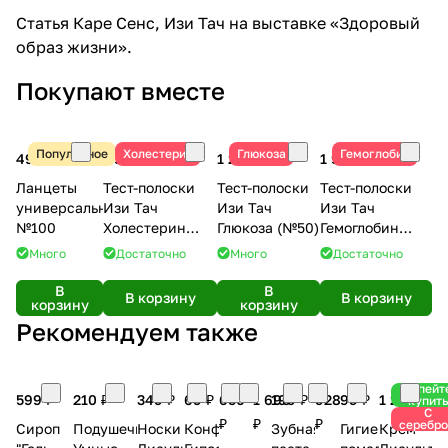
Статья
Каре Сенс, Изи Тач на выставке «Здоровый
образ жизни»
.
Покупают вместе
Популярное
Холестерин
Глюкоза
Гемоглобин
490 ₽
1 990 ₽
1 250 ₽
1 990 ₽
Ланцеты
Тест-полоски
Тест-полоски
Тест-полоски
универсальные
Изи Тач
Изи Тач
Изи Тач
№100
Холестерин
Глюкоза (№50)
Гемоглобин
(№10)
(№25)
Много
Достаточно
Много
Достаточно
В
В
В корзину
В корзину
корзину
корзину
Рекомендуем также
Успейт
599 ₽
210 ₽
349 ₽
69 ₽
650
1 690
199 ₽
928
99 ₽
1 299 ₽
купить
С
₽
₽
₽
серебр
Сироп
Подушечки
Носки
Конфеты
Зубная
Гигиеническая
Крем