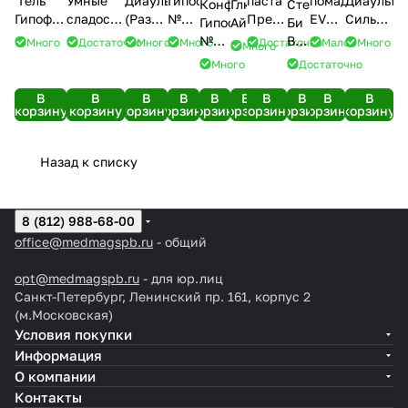
"Гель
Умные
Диаультрадерм
Гипофри
паста
помада
Диаультр
Конфеты
Глюкометр
Стетоскоп
Гипофри"
сладости
(Размер
№3
Превентин
EVO
Сильвер
Гипофри
АйЧек
Би
1 ХЕ
(со
40-42.
(клубника)
Диа
Гиалурон
Profession
№54
Велл
Много
Достаточно
Много
Много
Достаточно
Мало
Много
Много
(апельсин)
сливочной
Серые)
(мята
(670
(малина)
WS-
Много
Достаточно
-
начинкой)
75 мл)
мл)
3
коробка
(150 г)
В
В
В
В
В
В
В
В
В
В
(10 шт)
корзину
корзину
корзину
корзину
корзину
корзину
корзину
корзину
корзину
корзину
Назад к списку
8 (812) 988-68-00
office@medmagspb.ru
- общий
opt@medmagspb.ru
- для юр.лиц
Санкт-Петербург, Ленинский пр. 161, корпус 2
(м.Московская)
Условия покупки
Информация
О компании
Контакты