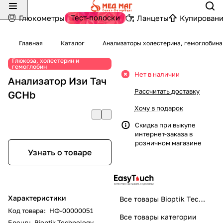
Тест-полоски
Глюкометры
Ланцеты
Купировани
Главная
Каталог
Анализаторы холестерина, гемоглобина
Глюкоза, холестерин и
гемоглобин
Нет в наличии
Анализатор Изи Тач
Рассчитать доставку
GCHb
Хочу в подарок
Скидка при выкупе
интернет-заказа в
розничном магазине
Узнать о товаре
Характеристики
Все товары Bioptik Technology
Код товара
:
НФ-00000051
Все товары категории
Бренд
:
Bioptik Technology