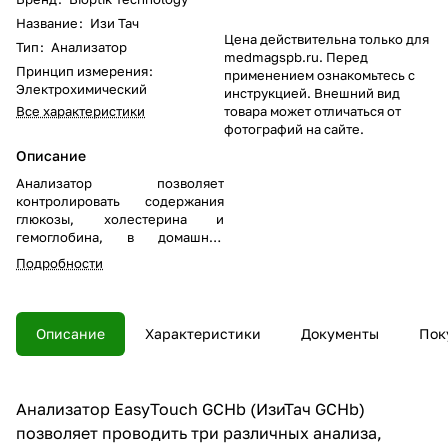
Название
:
Изи Тач
Цена действительна только для
Тип
:
Анализатор
medmagspb.ru. Перед
Принцип измерения
:
применением ознакомьтесь с
Электрохимический
инструкцией. Внешний вид
Все характеристики
товара может отличаться от
фотографий на сайте.
Описание
Анализатор позволяет
контролировать содержания
глюкозы, холестерина и
гемоглобина, в домашних
условиях.
Подробности
Описание
Характеристики
Документы
Пок
Анализатор EasyTouch GCHb (ИзиТач GCHb)
позволяет проводить три различных анализа,