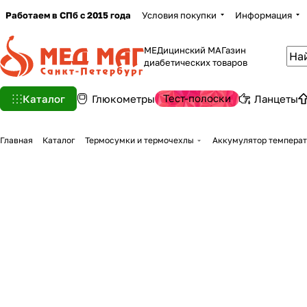
Работаем в СПб с 2015 года
Условия покупки
Информация
МЕДицинский МАГазин
диабетических товаров
Тест-полоски
Каталог
Глюкометры
Ланцеты
Главная
Каталог
Термосумки и термочехлы
Аккумулятор температ