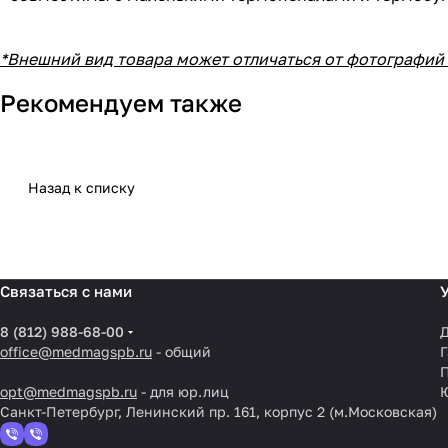
*Внешний вид товара может отличаться от фотографий 
Рекомендуем также
Назад к списку
Связаться с нами
8 (812) 988-68-00
Д
office@medmagspb.ru
- общий
Г
opt@medmagspb.ru
- для юр.лиц
Санкт-Петербург, Ленинский пр. 161, корпус 2 (м.Московская)