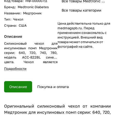
Код товара
:
НФ-00000711
Все товары Medtronic Diabetes
Бренд
:
Medtronic Diabetes
Все товары категории
Название
:
Медтроник
Тип
:
Чехол
Цена действительна только для
Страна
:
США
medmagspb.ru. Перед
применением ознакомьтесь с
Описание
инструкцией. Внешний вид
товара может отличаться от
Силиконовый чехол для
фотографий на сайте.
инсулиновых помп Медтроник
серии: 640, 720, 740, 780,
модель ACC-822BL синего
цвета. Чехол является
оригинальным и изготовлен из
Подробности
прочного цветного силикона и
позволяет видеть экран и
пользоваться кнопками помпы.
Описание
Покупка и оплата
Оригинальный силиконовый чехол от компании
Медтроник для инсулиновых помп серии: 640, 720,