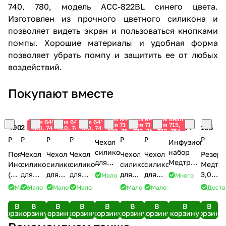
740, 780, модель ACC-822BL синего цвета.
Изготовлен из прочного цветного силикона и
позволяет видеть экран и пользоваться кнопками
помпы. Хорошие материалы и удобная форма
позволяет убрать помпу и защитить ее от любых
воздействий.
Покупают вместе
Оригинал
Оригинал
Оригинал
Оригинал
Оригинал
Оригинал
для 640,
для 640,
для 640,
для 715,
для 715,
для 715,
490
2 090
2 090
2 090
1 990 ₽
1 990
1 990
1 090 ₽
195
720, 740,
720, 740,
720, 740,
722, 754
722, 754
722, 754
780
780
780
₽
₽
₽
₽
₽
₽
₽
Чехол
Инфузионный
силиконовый
набор
Пояс
Чехол
Чехол
Чехол
Чехол
Чехол
Резерв
для
Медтроник
Инсулайн
силиконовый
силиконовый
силиконовый
силиконовый
силиконовый
Медтр
помп
Квик
(55
для
для
для
для
для
3,0
Мало
Много
Медтроник
Сет
см
помп
помп
помп
помп
помп
мл
Мало
Мало
Мало
Мало
Мало
Мало
Доста
(ACC-
(игла 6
-
Медтроник
Медтроник
Медтроник
Медтроник
Медтроник
(ММТ-3
251PL)
мм,
черный)
(ACC-
(ACC-
(ACC-
(ACC-
(ACC-
№1
В
В
В
В
В
В
В
В
В
фиолетовый
катетер
корзину
корзину
корзину
корзину
корзину
корзину
корзину
корзину
корзину
822PL)
822CL)
822PINK)
251LTGY)
251BLUE)
60 см
фиолетовый
белый
розовый
серый
синий