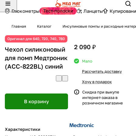
Тест-полоски
Глюкометры
Ланцеты
Купировани
Главная
Каталог
Инсулиновые помпы и расходные мате
Оригинал для 640, 720, 740, 780
2 090 ₽
Чехол силиконовый
для помп Медтроник
Мало
(ACC-822BL) синий
Рассчитать доставку
Хочу в подарок
Скидка при выкупе
интернет-заказа в
В корзину
розничном магазине
Характеристики