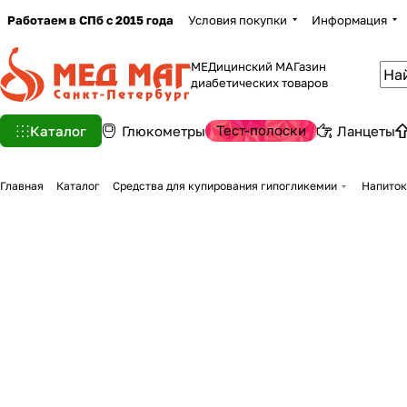
Работаем в СПб с 2015 года
Условия покупки
Информация
МЕДицинский МАГазин
диабетических товаров
Тест-полоски
Каталог
Глюкометры
Ланцеты
Главная
Каталог
Средства для купирования гипогликемии
Напиток