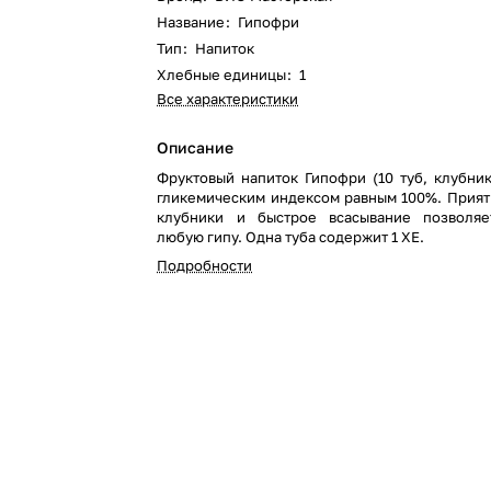
Название
:
Гипофри
Тип
:
Напиток
Хлебные единицы
:
1
Все характеристики
Описание
Фруктовый напиток Гипофри (10 туб, клубника) - обла
гликемическим индексом равным 100%. Прият
клубники и быстрое всасывание позволяе
любую гипу. Одна туба содержит 1 ХЕ.
Подробности