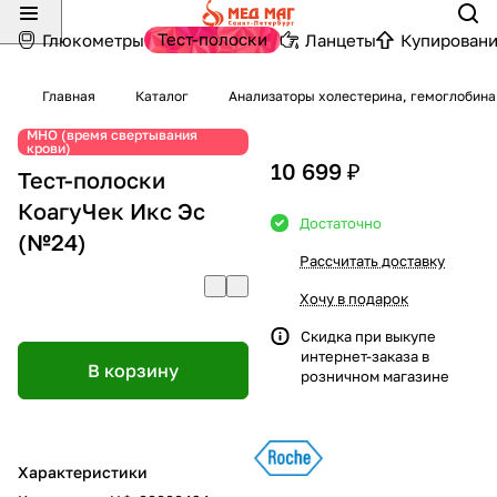
Тест-полоски
Глюкометры
Ланцеты
Купировани
Главная
Каталог
Анализаторы холестерина, гемоглобина
МНО (время свертывания
крови)
10 699 ₽
Тест-полоски
КоагуЧек Икс Эс
Достаточно
(№24)
Рассчитать доставку
Хочу в подарок
Скидка при выкупе
интернет-заказа в
В корзину
розничном магазине
Характеристики