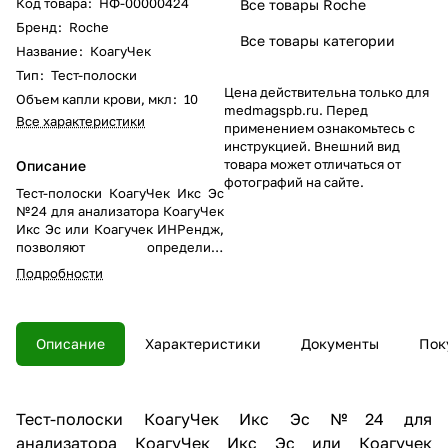
Код товара
:
НФ-00000424
Все товары Roche
Бренд
:
Roche
Все товары категории
Название
:
КоагуЧек
Тип
:
Тест-полоски
Цена действительна только для
Объем капли крови, мкл
:
10
medmagspb.ru. Перед
Все характеристики
применением ознакомьтесь с
инструкцией. Внешний вид
товара может отличаться от
Описание
фотографий на сайте.
Тест-полоски КоагуЧек Икс Эс
№24 для анализатора КоагуЧек
Икс Эс или Коагучек ИНРендж,
позволяют определить
значение коагуляции
Подробности
протромбинового времени (ПВ)
в секундах, значение по Квику,
МНО в домашних условиях.
Описание
Характеристики
Документы
Пок
Тест-полоски КоагуЧек Икс Эс №24 для
анализатора КоагуЧек Икс Эс или Коагучек