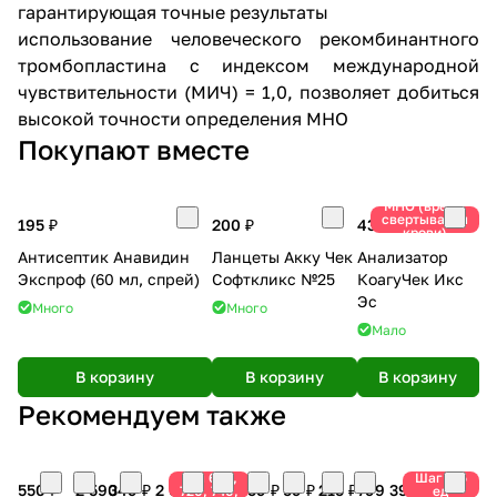
гарантирующая точные результаты
использование человеческого рекомбинантного
тромбопластина с индексом международной
чувствительности (МИЧ) = 1,0, позволяет добиться
высокой точности определения МНО
Покупают вместе
МНО (время
свертывания
195 ₽
200 ₽
43 900 ₽
крови)
Антисептик Анавидин
Ланцеты Акку Чек
Анализатор
Экспроф (60 мл, спрей)
Софткликс №25
КоагуЧек Икс
Эс
Много
Много
Мало
В корзину
В корзину
В корзину
Рекомендуем также
Оригинал
для 640,
Шаг 0,5
550 ₽
2 590
349 ₽
2 090 ₽
190
59 ₽
59 ₽
215 ₽
799
395 ₽
720, 740,
ед