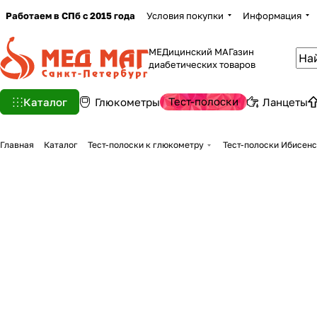
Работаем в СПб с 2015 года
Условия покупки
Информация
МЕДицинский МАГазин
диабетических товаров
Тест-полоски
Каталог
Глюкометры
Ланцеты
Главная
Каталог
Тест-полоски к глюкометру
Тест-полоски Ибисен