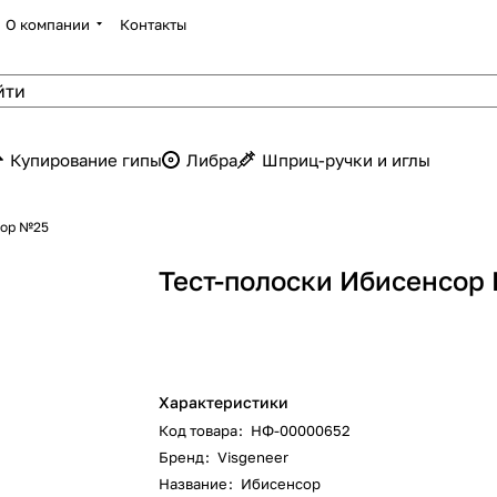
О компании
Контакты
Купирование гипы
Либра
Шприц-ручки и иглы
сор №25
Тест-полоски Ибисенсор
Характеристики
Код товара
:
НФ-00000652
Бренд
:
Visgeneer
Название
:
Ибисенсор