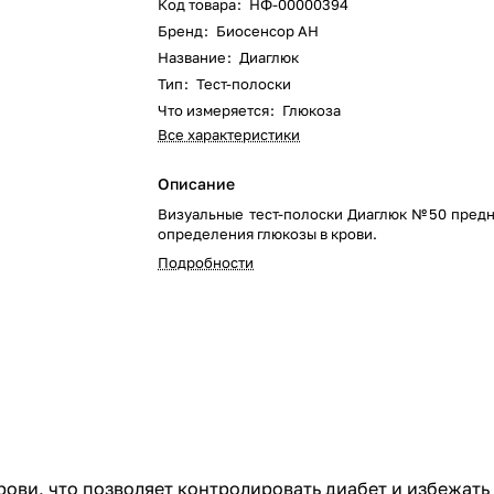
Код товара
:
НФ-00000394
Бренд
:
Биосенсор АН
Название
:
Диаглюк
Тип
:
Тест-полоски
Что измеряется
:
Глюкоза
Все характеристики
Описание
Визуальные тест-полоски Диаглюк №50 пред
определения глюкозы в крови.
Подробности
рови, что позволяет контролировать диабет и избежат