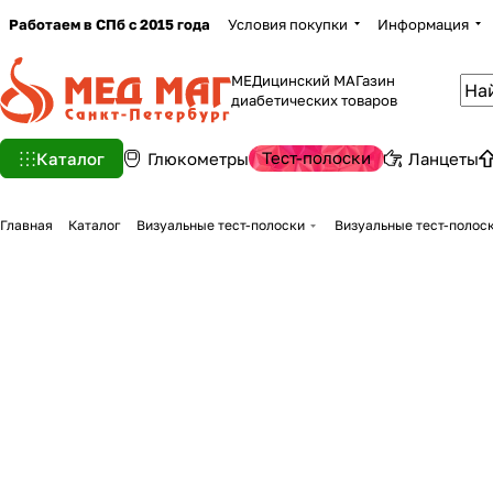
Работаем в СПб с 2015 года
Условия покупки
Информация
МЕДицинский МАГазин
диабетических товаров
Тест-полоски
Каталог
Глюкометры
Ланцеты
Главная
Каталог
Визуальные тест-полоски
Визуальные тест-полос