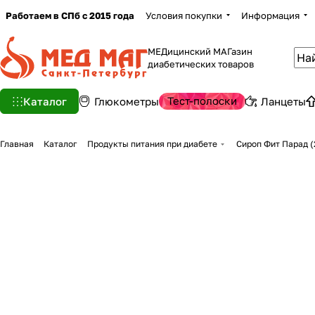
Работаем в СПб с 2015 года
Условия покупки
Информация
МЕДицинский МАГазин
диабетических товаров
Тест-полоски
Каталог
Глюкометры
Ланцеты
Главная
Каталог
Продукты питания при диабете
Сироп Фит Парад (