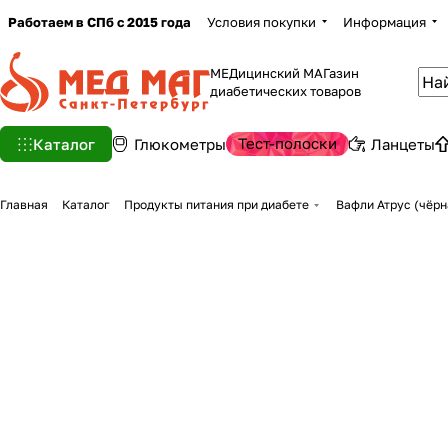
Работаем в СПб с 2015 года
Условия покупки
Информация
МЕДицинский МАГазин
диабетических товаров
Тест-полоски
Каталог
Глюкометры
Ланцеты
Главная
Каталог
Продукты питания при диабете
Вафли Атрус (чёрн