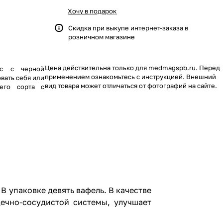
Хочу в подарок
Скидка при выкупе интернет-заказа в
розничном магазине
Цена действительна только для medmagspb.ru. Перед
ус с черной
применением ознакомьтесь с инструкцией. Внешний
овать себя или
вид товара может отличаться от фотографий на сайте.
его сорта с
 В упаковке девять вафель. В качестве
дечно-сосудистой системы, улучшает