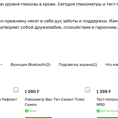
ю уровня глюкозы в крови. Сегодня глюкометры и тест
по-прежнему несет в себе дух заботы и поддержки. Изм
ицетворяет собой дружелюбие, спокойствие и гармонию
Функция Bluetooth
(
2
)
Подсветка экрана
(
1
)
Что из
1 090 ₽
1 399 ₽
о Рефлект
Глюкометр Ван Тач Селект Плюс
Тест-полос
Симпл
№50
Мало
Достаточн