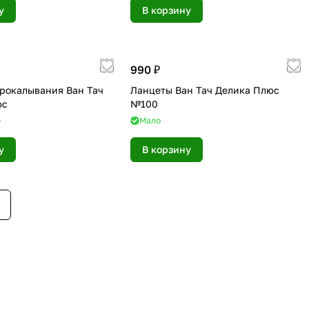
у
В корзину
990 ₽
прокалывания Ван Тач
Ланцеты Ван Тач Делика Плюс
юс
№100
о
Мало
у
В корзину