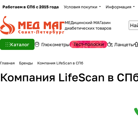
Работаем в СПб с 2015 года
Условия покупки
Информация
МЕДицинский МАГазин
диабетических товаров
Тест-полоски
Каталог
Глюкометры
Ланцеты
Главная
Бренды
Компания LifeScan в СПб
Компания LifeScan в СП