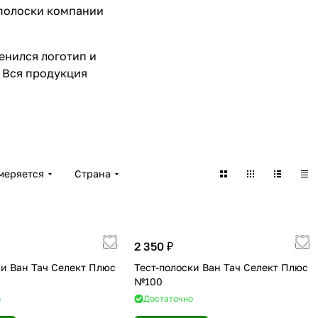
-полоски компании
енился логотип и
. Вся продукция
меряется
Страна
2 350 ₽
ки Ван Тач Селект Плюс
Тест-полоски Ван Тач Селект Плюс
№100
о
Достаточно