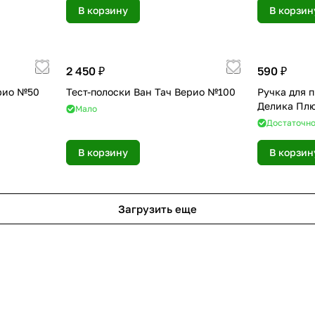
В корзину
В корзин
2 450 ₽
590 ₽
ерио №50
Тест-полоски Ван Тач Верио №100
Ручка для 
Делика Пл
Мало
Достаточн
В корзину
В корзин
Загрузить еще