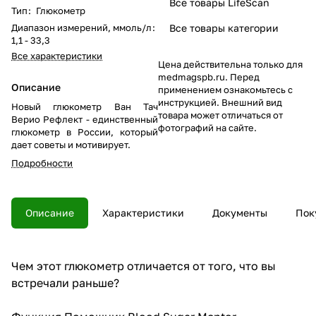
Все товары LifeScan
Тип
:
Глюкометр
Диапазон измерений, ммоль/л
:
Все товары категории
1,1 - 33,3
Все характеристики
Цена действительна только для
medmagspb.ru. Перед
Описание
применением ознакомьтесь с
инструкцией. Внешний вид
Новый глюкометр Ван Тач
товара может отличаться от
Верио Рефлект - единственный
фотографий на сайте.
глюкометр в России, который
дает советы и мотивирует.
Подробности
Описание
Характеристики
Документы
Пок
Чем этот глюкометр отличается от того, что вы
встречали раньше?