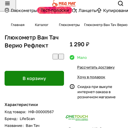
Тест-полоски
Глюкометры
Ланцеты
Купировани
Главная
Каталог
Глюкометры
Глюкометр Ван Тач Верио
Глюкометр Ван Тач
1 290 ₽
Верио Рефлект
Мало
Рассчитать доставку
Хочу в подарок
В корзину
Скидка при выкупе
интернет-заказа в
розничном магазине
Характеристики
Код товара
:
НФ-00000567
Бренд
:
LifeScan
Название
:
Ван Тач