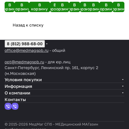
розовый
Плюс
(№50)
В
В
В
В
В
В
В
В
В
В
корзину
корзину
корзину
корзину
корзину
корзину
корзину
корзину
корзину
корзину
№100
Назад к списку
8 (812) 988-68-00
office@medmagspb.ru
- общий
opt@medmagspb.ru
- для юр.лиц
Санкт-Петербург, Ленинский пр. 161, корпус 2
(м.Московская)
Условия покупки
Информация
О компании
Контакты
© 2015-2026 МедМаг СПб - МЕДицинский МАГазин