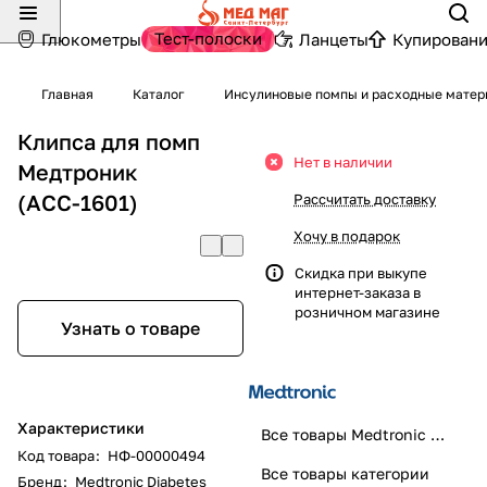
Тест-полоски
Глюкометры
Ланцеты
Купировани
Главная
Каталог
Инсулиновые помпы и расходные мате
Клипса для помп
Нет в наличии
Медтроник
(АСС-1601)
Рассчитать доставку
Хочу в подарок
Скидка при выкупе
интернет-заказа в
розничном магазине
Узнать о товаре
Характеристики
Все товары Medtronic Diabetes
Код товара
:
НФ-00000494
Все товары категории
Бренд
:
Medtronic Diabetes