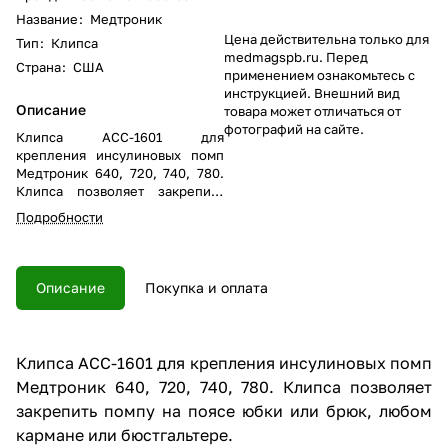
Название
:
Медтроник
Цена действительна только для
Тип
:
Клипса
medmagspb.ru. Перед
Страна
:
США
применением ознакомьтесь с
инструкцией. Внешний вид
Описание
товара может отличаться от
фотографий на сайте.
Клипса АСС-1601 для
крепления инсулиновых помп
Медтроник 640, 720, 740, 780.
Клипса позволяет закрепить
помпу на поясе юбки или брюк,
Подробности
любом кармане или
бюстгальтере.
Описание
Покупка и оплата
Клипса АСС-1601 для крепления инсулиновых помп
Медтроник 640, 720, 740, 780. Клипса позволяет
закрепить помпу на поясе юбки или брюк, любом
кармане или бюстгальтере.