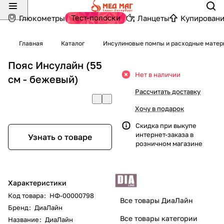
Тест-полоски
Глюкометры
Ланцеты
Купировани
Главная
Каталог
Инсулиновые помпы и расходные мате
Пояс Инсулайн (55
Нет в наличии
см - бежевый)
Рассчитать доставку
Хочу в подарок
Скидка при выкупе
интернет-заказа в
Узнать о товаре
розничном магазине
Характеристики
Код товара
:
НФ-00000798
Все товары ДиаЛайн
Бренд
:
ДиаЛайн
Все товары категории
Название
:
ДиаЛайн