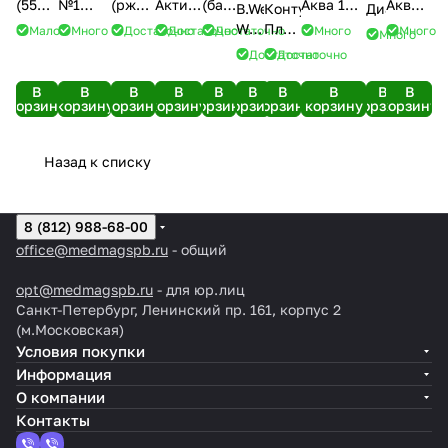
(55
№1
(ржаные)
Актив
(банан)
Аква 15
Аква 5
B.Well
Контур
ДиаЛайн
см -
(ананас
(110 г)
(земляника)
(85
Professional
(75
WS-
Плюс
Мало
Много
Достаточно
Достаточно
Достаточно
Много
Много
Много
черный)
и
(200 г)
г)
(670 мл)
мл)
2
Уан
Достаточно
Достаточно
апельсин)
В
В
В
В
В
В
В
В
В
В
корзину
корзину
корзину
корзину
корзину
корзину
корзину
корзину
корзину
корзину
Назад к списку
8 (812) 988-68-00
office@medmagspb.ru
- общий
opt@medmagspb.ru
- для юр.лиц
Санкт-Петербург, Ленинский пр. 161, корпус 2
(м.Московская)
Условия покупки
Информация
О компании
Контакты