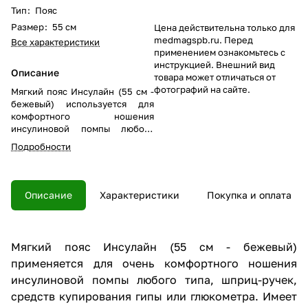
Тип
:
Пояс
Размер
:
55 см
Цена действительна только для
medmagspb.ru. Перед
Все характеристики
применением ознакомьтесь с
инструкцией. Внешний вид
Описание
товара может отличаться от
фотографий на сайте.
Мягкий пояс Инсулайн (55 см -
бежевый) используется для
комфортного ношения
инсулиновой помпы любого
типа, шприц-ручек, средств
Подробности
купирования гипы или
глюкометра. Практически
незаметен под одеждой, имеет
4 кармана.
Описание
Характеристики
Покупка и оплата
Мягкий пояс Инсулайн (55 см - бежевый)
применяется для очень комфортного ношения
инсулиновой помпы любого типа, шприц-ручек,
средств купирования гипы или глюкометра. Имеет