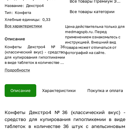
Все товары Премиум Экспресс
Название
:
Декстро4
Все товары категории
Тип
:
Конфета
Хлебные единицы
:
0,33
Все характеристики
Цена действительна только для
medmagspb.ru. Перед
применением ознакомьтесь с
Описание
инструкцией. Внешний вид
Конфеты Декстро4 №36
товара может отличаться от
(классический вкус) - средство
фотографий на сайте.
для купирования гипогликемии
в виде таблеток в количестве 36
штук с классическим вкусом.
Подробности
Одна конфета содержит 0,33 ХЕ
углеводов, в трех - 1 ХЕ.
Описание
Характеристики
Покупка и оплата
Конфеты Декстро4 №36 (классический вкус) -
средство для купирования гипогликемии в виде
таблеток в количестве 36 штук с апельсиновым