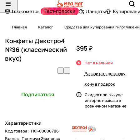
Тест-полоски
Глюкометры
Ланцеты
Купировани
Главная
Каталог
Средства для купирования гипогликеми
Конфеты Декстро4
395 ₽
№36 (классический
вкус)
Нет в наличии
Рассчитать доставку
Хочу в подарок
Подписаться
Скидка при выкупе
интернет-заказа в
розничном магазине
Характеристики
Код товара
:
НФ-00000786
Бренд
:
Премиум Экспресс