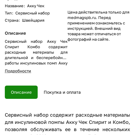
Название
:
Акку Чек
Цена действительна только для
Тип
:
Сервисный набор
medmagspb.ru. Перед
Страна
:
Швейцария
применением ознакомьтесь с
инструкцией. Внешний вид
Описание
товара может отличаться от
фотографий на сайте.
Сервисный набор Акку Чек
Спирит Комбо содержит
расходные материалы для
длительной и бесперебойной
работы инсулиновых помп Акку
Чек Спирит или Комбо в
Подробности
течение нескольких месяцев.
Всегда должен быть под рукой!
Описание
Покупка и оплата
Сервисный набор содержит расходные материалы
для инсулиновой помпы Акку Чек Спирит и Комбо,
позволяя обслуживать ее в течение нескольких