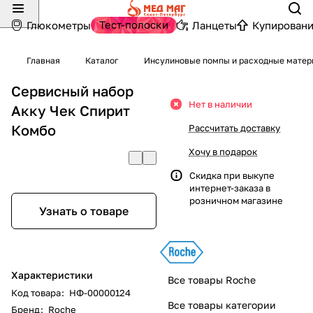
Тест-полоски
Глюкометры
Ланцеты
Купировани
Главная
Каталог
Инсулиновые помпы и расходные мате
Сервисный набор
Нет в наличии
Акку Чек Спирит
Комбо
Рассчитать доставку
Хочу в подарок
Скидка при выкупе
интернет-заказа в
розничном магазине
Узнать о товаре
Характеристики
Все товары Roche
Код товара
:
НФ-00000124
Все товары категории
Бренд
:
Roche