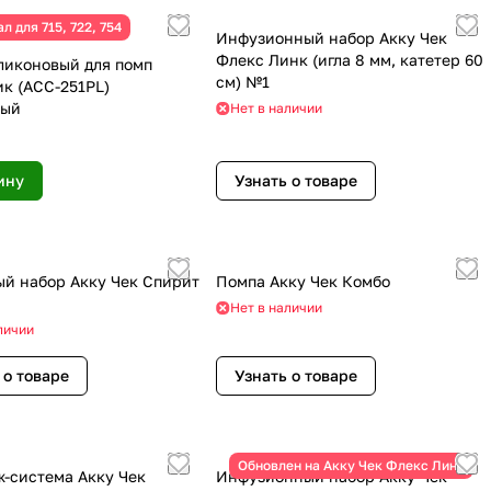
л для 715, 722, 754
Инфузионный набор Акку Чек
Флекс Линк (игла 8 мм, катетер 60
ликоновый для помп
см) №1
к (ACC-251PL)
вый
Нет в наличии
ину
Узнать о товаре
й набор Акку Чек Спирит
Помпа Акку Чек Комбо
Нет в наличии
личии
 о товаре
Узнать о товаре
Обновлен на Акку Чек Флекс Линк
-система Акку Чек
Инфузионный набор Акку Чек