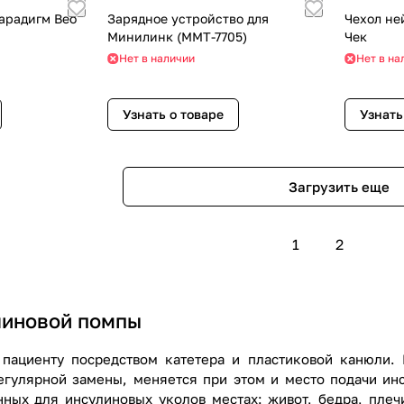
арадигм Вео
Зарядное устройство для
Чехол не
Минилинк (ММТ-7705)
Чек
Нет в наличии
Нет в на
Узнать о товаре
Узнать
Загрузить еще
1
2
линовой помпы
 пациенту посредством катетера и пластиковой канюли.
егулярной замены, меняется при этом и место подачи ин
нных для инсулиновых уколов местах: живот, бедра, пле