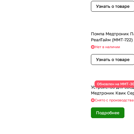
Узнать о товаре
Помпа Медтроник П
РеалТайм (MMT-722)
Нет в наличии
Узнать о товаре
Обновлен на ММТ-3
Устройство для введ
Медтроник Квик Сер
Снято с производства
Подробнее