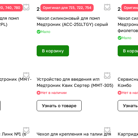
0, 740, 780
Оригинал для 715, 722, 754
Оригина
2 290 ₽
2 290 ₽
для помп
Чехол силиконовый для помп
Чехол си
PL)
Медтроник (ACC-251LTGY) серый
Медтрони
фиолето
Мало
Мало
В корзину
В корз
дтроник (MMT-
Устройство для введения игл
Сервисны
Медтроник Квик Сертер (ММТ-305)
Комбо
Нет в наличии
Нет в на
Узнать о товаре
Узнать
с Линк №1 (6
Чехол для крепления на талии для
Картридж