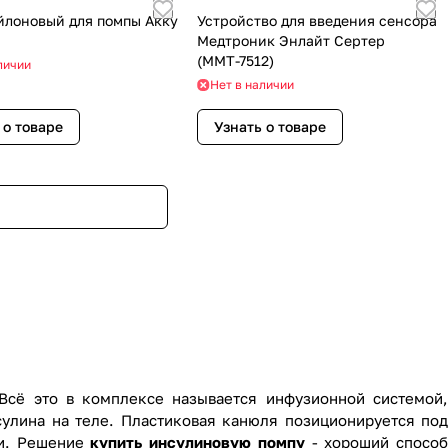
йлоновый для помпы Акку
Устройство для введения сенсора
Медтроник Энлайт Сертер
(ММТ-7512)
личии
Нет в наличии
 о товаре
Узнать о товаре
 Всё это в комплексе называется инфузионной системой,
сулина на теле. Пластиковая канюля позиционируется под
чи. Решение
купить инсулиновую помпу
- хороший способ