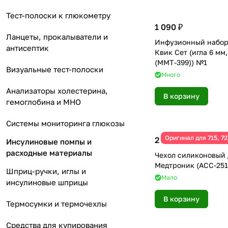
Тест-полоски к глюкометру
1 090 ₽
Ланцеты, прокалыватели и
Инфузионный набор
антисептик
Квик Сет (игла 6 мм
(ММТ-399)) №1
Визуальные тест-полоски
Много
Анализаторы холестерина,
В корзину
гемоглобина и МНО
Системы мониторинга глюкозы
Оригинал для 715, 72
2 290 ₽
Инсулиновые помпы и
расходные материалы
Чехол силиконовый 
Медтроник (ACC-25
Шприц-ручки, иглы и
Мало
инсулиновые шприцы
В корзину
Термосумки и термочехлы
Средства для купирования