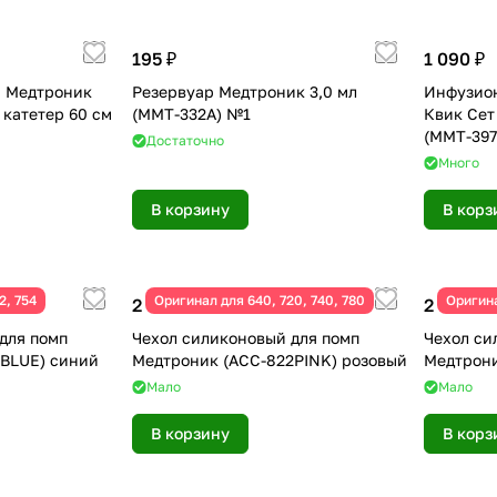
195 ₽
1 090 ₽
 Медтроник
Резервуар Медтроник 3,0 мл
Инфузио
, катетер 60 см
(ММТ-332А) №1
Квик Сет 
(ММТ-397
Достаточно
Много
В корзину
В корз
2, 754
Оригинал для 640, 720, 740, 780
Оригина
2 490 ₽
2 490 ₽
для помп
Чехол силиконовый для помп
Чехол си
1BLUE) синий
Медтроник (ACC-822PINK) розовый
Медтрони
Мало
Мало
В корзину
В корз