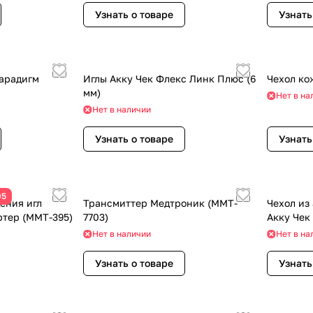
Узнать о товаре
Узнать
арадигм
Иглы Акку Чек Флекс Линк Плюс (6
Чехол ко
мм)
Нет в на
Нет в наличии
Узнать о товаре
Узнать
05
ения игл
Трансмиттер Медтроник (MMT-
Чехол из
тер (ММТ-395)
7703)
Акку Чек
Нет в наличии
Нет в на
Узнать о товаре
Узнать