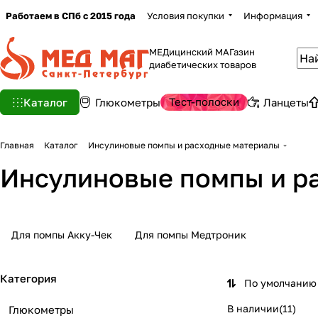
Работаем в СПб с 2015 года
Условия покупки
Информация
МЕДицинский МАГазин
диабетических товаров
Тест-полоски
Каталог
Глюкометры
Ланцеты
Главная
Каталог
Инсулиновые помпы и расходные материалы
Инсулиновые помпы и р
Для помпы Акку-Чек
Для помпы Медтроник
Категория
По умолчанию 
В наличии
(
11
)
Глюкометры