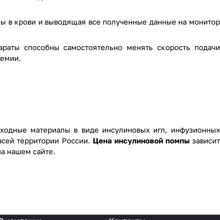
зы в крови и выводящая все полученные данные на монитор
раты способны самостоятельно менять скорость подачи
кемии.
сходные материалы в виде
инсулиновых игл
, инфузионны
всей территории России.
Цена инсулиновой помпы
зависи
а нашем сайте.