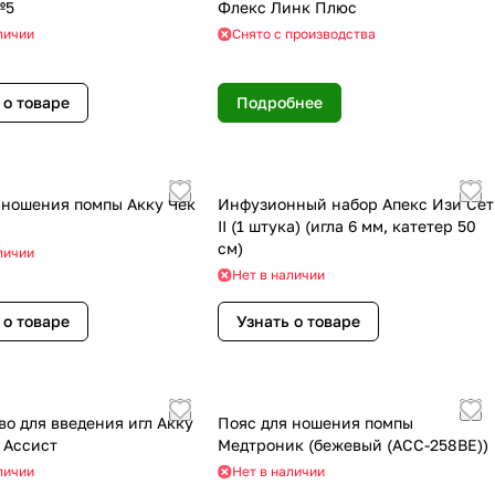
№5
Флекс Линк Плюс
личии
Снято с производства
 о товаре
Подробнее
 ношения помпы Акку Чек
Инфузионный набор Апекс Изи Сет
II (1 штука) (игла 6 мм, катетер 50
см)
личии
Нет в наличии
 о товаре
Узнать о товаре
во для введения игл Акку
Пояс для ношения помпы
 Ассист
Медтроник (бежевый (ACC-258BE))
личии
Нет в наличии