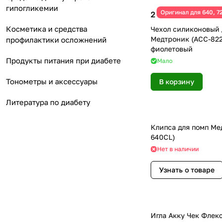
гипогликемии
Оригинал для 640, 72
2 490 ₽
Косметика и средства
Чехол силиконовый 
Медтроник (ACC-822
профилактики осложнений
фиолетовый
Продукты питания при диабете
Мало
Тонометры и аксессуары
В корзину
Литература по диабету
Клипса для помп Ме
640CL)
Нет в наличии
Узнать о товаре
Игла Акку Чек Флек