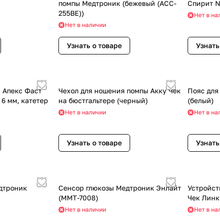
помпы Медтроник (бежевый (ACC-
Спирит 
255BE))
Нет в на
Нет в наличии
Узнать о товаре
Узнать
 Апекс Фаст
Чехол для ношения помпы Акку Чек
Пояс для
а 6 мм, катетер
на бюстгальтере (черный)
(белый)
Нет в наличии
Нет в на
Узнать о товаре
Узнать
дтроник
Сенсор глюкозы Медтроник Энлайт
Устройст
(ММТ-7008)
Чек Линк
Нет в наличии
Нет в на