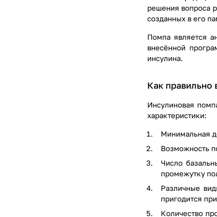
решения вопроса р
созданных в его па
Помпа является а
внесённой програ
инсулина.
Как правильно 
Инсулиновая помпа
характеристики:
Минимальная до
Возможность по
Число базальн
промежутку пол
Различные вид
пригодится при
Количество про