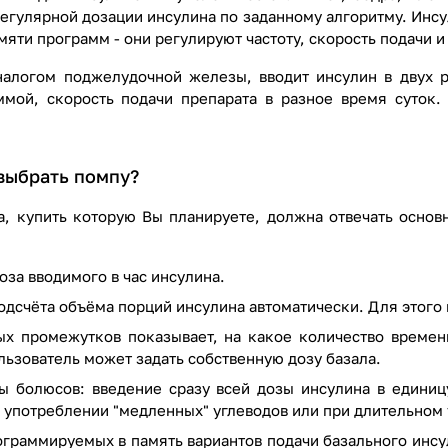
егулярной дозации инсулина по заданному алгоритму. Инсу
мяти программ - они регулируют частоту, скорость подачи 
налогом поджелудочной железы, вводит инсулин в двух р
ммой, скорость подачи препарата в разное время суток
выбрать помпу?
, купить которую Вы планируете, должна отвечать основ
за вводимого в час инсулина.
дсчёта объёма порций инсулина автоматически. Для этого
ых промежутков показывает, на какое количество времен
ьзователь может задать собственную дозу базала.
ы болюсов: введение сразу всей дозы инсулина в единиц
 употреблении "медленных" углеводов или при длительном
граммируемых в память вариантов подачи базального инсу