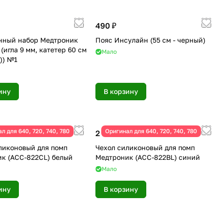
490 ₽
нный набор Медтроник
Пояс Инсулайн (55 см - черный)
(игла 9 мм, катетер 60 см
Мало
)) №1
ину
В корзину
л для 640, 720, 740, 780
Оригинал для 640, 720, 740, 780
2 490 ₽
ликоновый для помп
Чехол силиконовый для помп
к (ACC-822CL) белый
Медтроник (ACC-822BL) синий
Мало
ину
В корзину